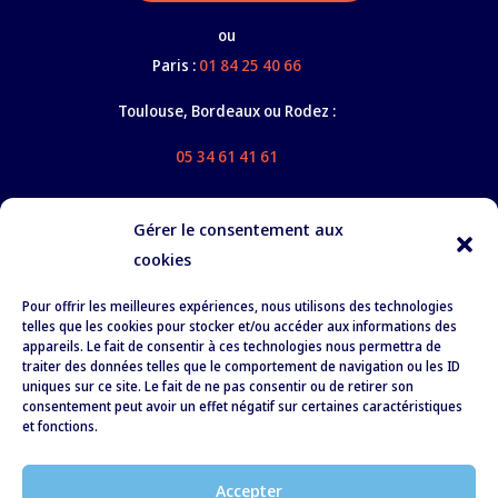
ou
Paris :
01 84 25 40 66
Toulouse, Bordeaux ou Rodez :
05 34 61 41 61
Gérer le consentement aux
cookies
Nos services
Pour offrir les meilleures expériences, nous utilisons des technologies
À propos
telles que les cookies pour stocker et/ou accéder aux informations des
appareils. Le fait de consentir à ces technologies nous permettra de
Formation
traiter des données telles que le comportement de navigation ou les ID
uniques sur ce site. Le fait de ne pas consentir ou de retirer son
Recrutement
consentement peut avoir un effet négatif sur certaines caractéristiques
et fonctions.
RSE
Actualités
Accepter