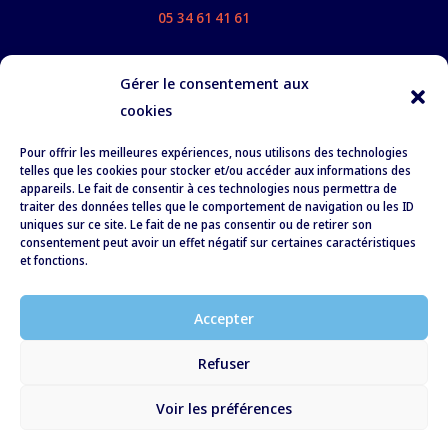
05 34 61 41 61
Gérer le consentement aux
cookies
Nos services
Pour offrir les meilleures expériences, nous utilisons des technologies
À propos
telles que les cookies pour stocker et/ou accéder aux informations des
appareils. Le fait de consentir à ces technologies nous permettra de
Formation
traiter des données telles que le comportement de navigation ou les ID
uniques sur ce site. Le fait de ne pas consentir ou de retirer son
Recrutement
consentement peut avoir un effet négatif sur certaines caractéristiques
et fonctions.
RSE
Actualités
Accepter
Contact
Refuser
Conditions Générales de Vente
Voir les préférences
Mentions légales
| © 2022 Isociel | Fait avec ♥ par
Agence Tabem