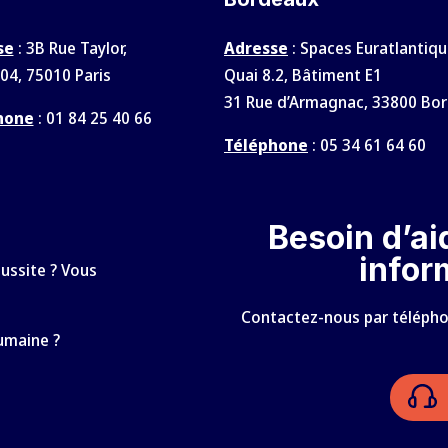
se
: 3B Rue Taylor,
Adresse
: Spaces Euratlantiqu
04, 75010 Paris
Quai 8.2, Bâtiment E1
31 Rue d’Armagnac, 33800 Bo
hone
:
01 84 25 40 66
Téléphone
:
05 34 61 64 60
Besoin d’ai
infor
éussite ? Vous
Contactez-nous par téléphon
humaine ?