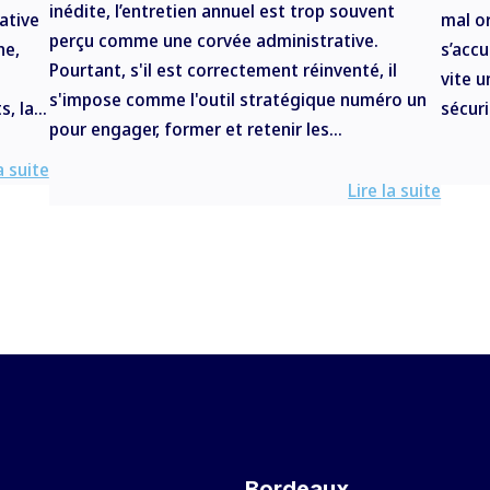
inédite, l’entretien annuel est trop souvent
ative
mal or
perçu comme une corvée administrative.
ne,
s’acc
Pourtant, s'il est correctement réinventé, il
vite u
s'impose comme l'outil stratégique numéro un
, la...
sécuri
pour engager, former et retenir les...
a suite
Lire la suite
Bordeaux