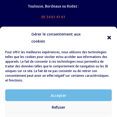
Toulouse, Bordeaux ou Rodez :
05 34 61 41 61
Gérer le consentement aux
cookies
Nos services
Pour offrir les meilleures expériences, nous utilisons des technologies
À propos
telles que les cookies pour stocker et/ou accéder aux informations des
appareils. Le fait de consentir à ces technologies nous permettra de
Formation
traiter des données telles que le comportement de navigation ou les ID
uniques sur ce site. Le fait de ne pas consentir ou de retirer son
Recrutement
consentement peut avoir un effet négatif sur certaines caractéristiques
et fonctions.
RSE
Actualités
Accepter
Contact
Refuser
Conditions Générales de Vente