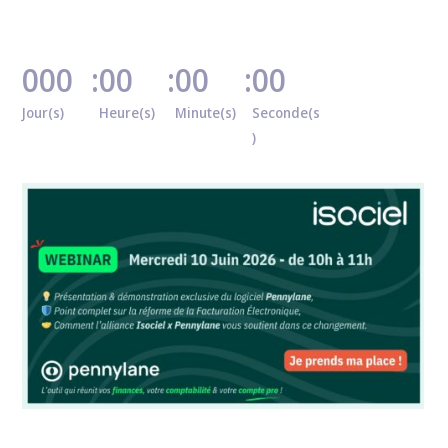
000
:
00
:
00
:
00
Jour(s)
Heure(s)
Minute(s)
Seconde(s
)