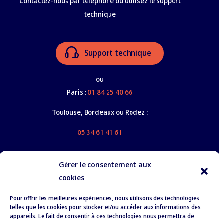
Contactez-nous par téléphone ou utilisez le support
technique
Support technique
ou
Paris :
01 84 25 40 66
Toulouse, Bordeaux ou Rodez :
05 34 61 41 61
Gérer le consentement aux
cookies
Nos services
Pour offrir les meilleures expériences, nous utilisons des technologies
À propos
telles que les cookies pour stocker et/ou accéder aux informations des
appareils. Le fait de consentir à ces technologies nous permettra de