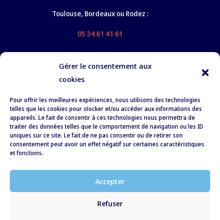
Toulouse, Bordeaux ou Rodez :
05 34 61 41 61
Gérer le consentement aux
cookies
Nos services
Pour offrir les meilleures expériences, nous utilisons des technologies
À propos
telles que les cookies pour stocker et/ou accéder aux informations des
appareils. Le fait de consentir à ces technologies nous permettra de
Formation
traiter des données telles que le comportement de navigation ou les ID
uniques sur ce site. Le fait de ne pas consentir ou de retirer son
Recrutement
consentement peut avoir un effet négatif sur certaines caractéristiques
et fonctions.
RSE
Actualités
Accepter
Contact
Refuser
Conditions Générales de Vente