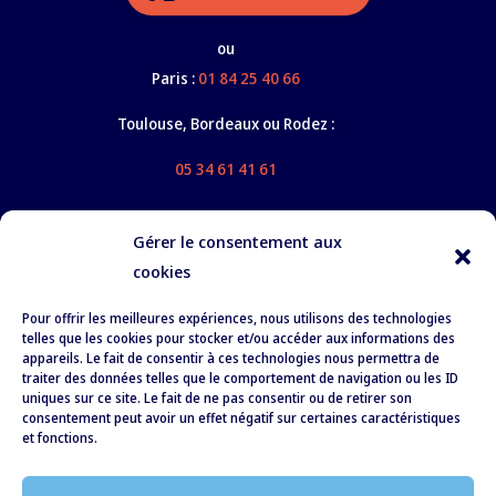
ou
Paris :
01 84 25 40 66
Toulouse, Bordeaux ou Rodez :
05 34 61 41 61
Gérer le consentement aux
cookies
Nos services
Pour offrir les meilleures expériences, nous utilisons des technologies
À propos
telles que les cookies pour stocker et/ou accéder aux informations des
appareils. Le fait de consentir à ces technologies nous permettra de
Formation
traiter des données telles que le comportement de navigation ou les ID
uniques sur ce site. Le fait de ne pas consentir ou de retirer son
Recrutement
consentement peut avoir un effet négatif sur certaines caractéristiques
et fonctions.
RSE
Actualités