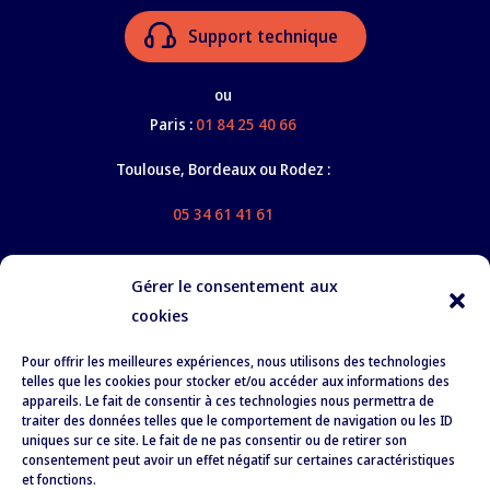
Support technique
ou
Paris :
01 84 25 40 66
Toulouse, Bordeaux ou Rodez :
05 34 61 41 61
Gérer le consentement aux
cookies
Nos services
Pour offrir les meilleures expériences, nous utilisons des technologies
À propos
telles que les cookies pour stocker et/ou accéder aux informations des
appareils. Le fait de consentir à ces technologies nous permettra de
Formation
traiter des données telles que le comportement de navigation ou les ID
uniques sur ce site. Le fait de ne pas consentir ou de retirer son
Recrutement
consentement peut avoir un effet négatif sur certaines caractéristiques
et fonctions.