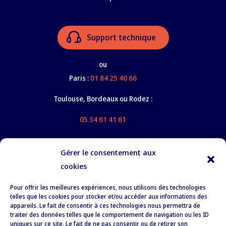
Support technique
ou
Paris :
01 84 25 40 66
Toulouse, Bordeaux ou Rodez :
05 34 61 41 61
Gérer le consentement aux
cookies
Nos services
Pour offrir les meilleures expériences, nous utilisons des technologies
À propos
telles que les cookies pour stocker et/ou accéder aux informations des
appareils. Le fait de consentir à ces technologies nous permettra de
Formation
traiter des données telles que le comportement de navigation ou les ID
uniques sur ce site. Le fait de ne pas consentir ou de retirer son